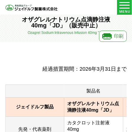
HOME
医療関係者の皆様へ
製品情報
オザグレルナトリウム点滴静注液40mg「JD」（販売中止）
オザグレルナトリウム点滴静注液
40mg「JD」（販売中止）
Ozagrel Sodium Intravenous Infusion 40mg "JD"
印刷
経過措置期間：2026年3月31日まで
製品名
オザグレルナトリウム点
ジェイドルフ製品
ジ
滴静注液40mg「JD」
カタクロット注射液
先発・代表薬剤
40mg
丸