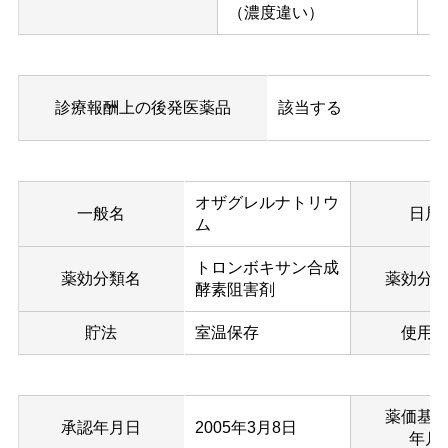
（濃度違い）
診療報酬上の後発医薬品
該当する
オザグレルナトリウ
一般名
日局
ム
トロンボキサン合成
薬効分類名
薬効分
酵素阻害剤
貯法
室温保存
使用
薬価基
承認年月日
2005年3月8日
年月