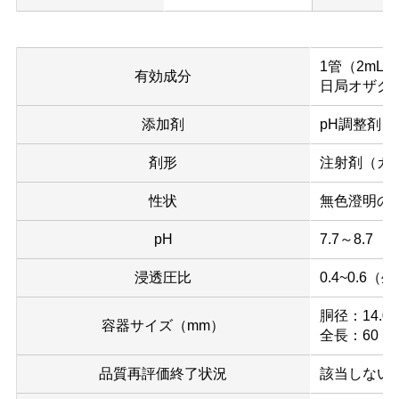
1管（2mL
有効成分
日局オザグ
添加剤
pH調整剤
剤形
注射剤（ガ
性状
無色澄明の
pH
7.7～8.7
浸透圧比
0.4~0.
胴径：14.0
容器サイズ（mm）
全長：60
品質再評価終了状況
該当しない