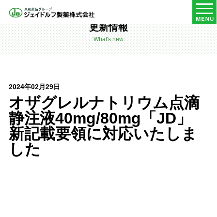
HOME
更新情報
更新情報
What's new
2024年02月29日
オザグレルナトリウム点滴
静注液40mg/80mg「JD」
新記載要領に対応いたしま
した