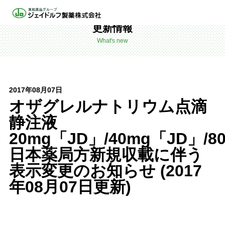
HOME
更新情報
更新情報
What's new
2017年08月07日
オザグレルナトリウム点滴
静注液
20mg「JD」/40mg「JD」/8
日本薬局方新規収載に伴う
表示変更のお知らせ (2017
年08月07日更新)